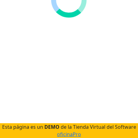
Contáctanos
Preguntas Frecuentes
Métodos de pago
Métodos de envío
Quienes somos
Términos de uso
Politíca de privacidad
Politíca de devoluciones
Esta página es un
DEMO
de la Tienda Virtual del Software
oficinaPro