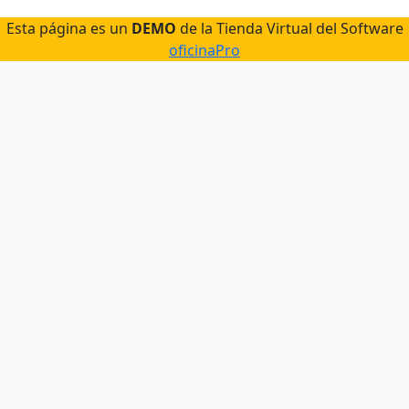
Esta página es un
DEMO
de la Tienda Virtual del Software
oficinaPro
Contáctanos
Preguntas Frecuentes
Métodos de pago